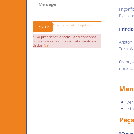
Frigorí
Placas d
* Preenchimento obrigatório!
ENVIAR
Princip
* Ao preencher o formulário concorda
com a nossa política de tratamento de
Ariston,
dados (
ver
)
Teka, W
Os orça
um ano 
Manu
Veri
Inta
Peça
*Comer