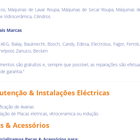
ficos, Máquinas de Lavar Roupa, Máquinas de Secar Roupa, Máquinas de 
e Vidrocerâmica, Cilindros
ais Marcas
 AEG, Balay, Bauknecht, Bosch, Candy, Edesa, Electrolux, Fagor, Ferroli, 
hirlpool, Zanussi, Becken
mentos são gratuítos e, sempre que possível, as reparações são efetua
de garantia."
tenção & Instalações Eléctricas
ficação de Avarias
lação de Placas eletricas, vitroceramica ou indução.
s & Acessórios
cializamos Peças & Acessórios para: