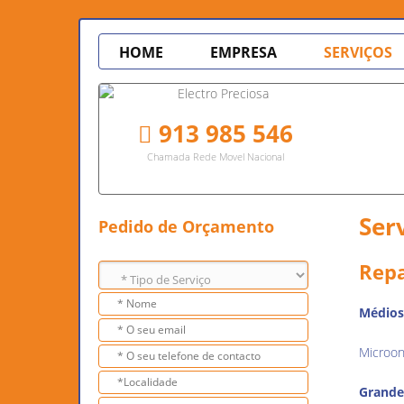
HOME
EMPRESA
SERVIÇOS
913 985 546
Chamada Rede Movel Nacional
Ser
Pedido de Orçamento
Rep
Médios
Microon
Grande